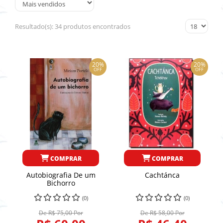
Resultado(s):
34 produtos encontrados
20%
20%
OFF
OFF
COMPRAR
COMPRAR
Autobiografia De um
Cachtánca
Bichorro
(0)
(0)
De R$ 75,00 Por
De R$ 58,00 Por