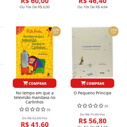
R$ 60,00
R$ 46,40
Ou 10x De
R$ 6,00
Ou 10x De
R$ 4,64
20%
20%
OFF
OFF
COMPRAR
COMPRAR
No tempo em que a
O Pequeno Príncipe
televisão mandava no
Carlinhos
(0)
(0)
De R$ 71,00 Por
De R$ 52,00 Por
R$ 56,80
R$ 41,60