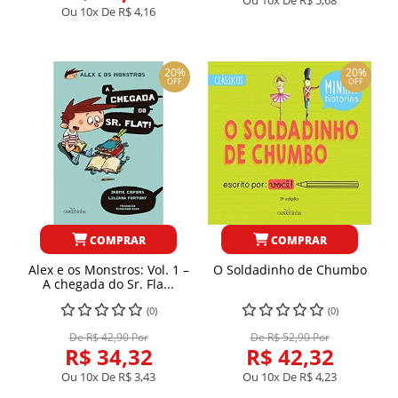
Ou 10x De
R$ 5,68
Ou 10x De
R$ 4,16
20%
20%
OFF
OFF
COMPRAR
COMPRAR
Alex e os Monstros: Vol. 1 –
O Soldadinho de Chumbo
A chegada do Sr. Fla...
(0)
(0)
De R$ 42,90 Por
De R$ 52,90 Por
R$ 34,32
R$ 42,32
Ou 10x De
R$ 3,43
Ou 10x De
R$ 4,23