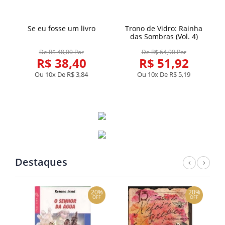
Se eu fosse um livro
Trono de Vidro: Rainha
das Sombras (Vol. 4)
De R$ 48,00 Por
De R$ 64,90 Por
R$ 38,40
R$ 51,92
Ou 10x De
R$ 3,84
Ou 10x De
R$ 5,19
Destaques
Previ
Nex
0%
20%
20%
FF
OFF
OFF