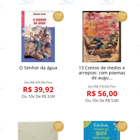
20%
20%
OFF
OFF
O Senhor da água
13 Contos de medos e
arrepios: com poemas
de augu...
De R$ 49,90 Por
De R$ 70,00 Por
R$ 39,92
R$ 56,00
Ou 10x De
R$ 3,99
Ou 10x De
R$ 5,60
20%
20%
OFF
OFF