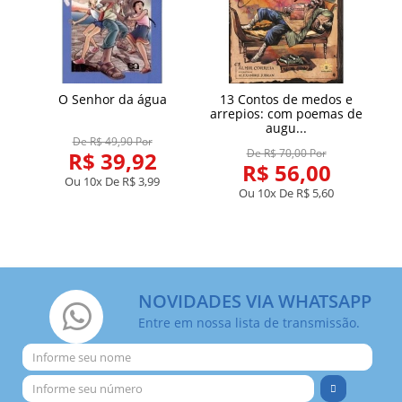
ha
O Senhor da água
13 Contos de medos e
arrepios: com poemas de
augu...
De R$ 49,90 Por
De R$ 70,00 Por
R$ 39,92
R$ 56,00
Ou 10x De
R$ 3,99
Ou 10x De
R$ 5,60
NOVIDADES VIA WHATSAPP
Entre em nossa lista de transmissão.